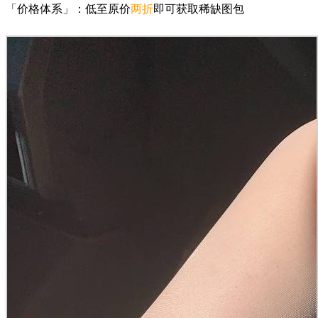
「价格体系」：低至原价
两折
即可获取稀缺图包