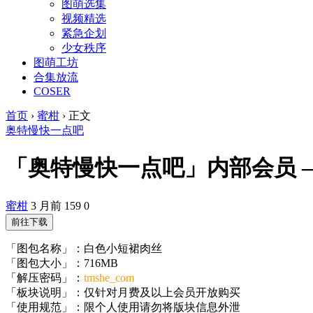
图萌选集
视频精选
紧急企划
少女秩序
图萌工坊
合集放流
COSER
首页
›
蜜柑
›
正文
奥特慢快一点吧
「奥特慢快一点吧」内部会员 – 白
蜜柑
3 月前
159
0
前往下载
「图包名称」：白色小短裙肉丝
「图包大小」：716MB
「解压密码」：
tmshe_com
「板块说明」：仅针对月费及以上会员开放购买
「使用规范」：限个人使用请勿将版块信息外泄