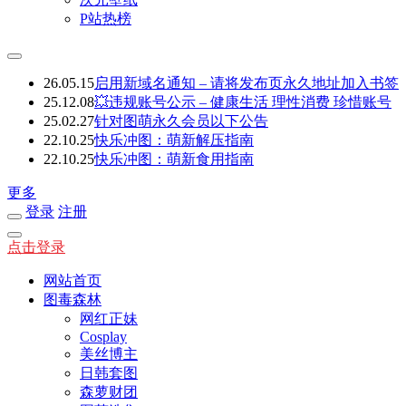
P站热榜
26.05.15
启用新域名通知 – 请将发布页永久地址加入书签
25.12.08
💥违规账号公示 – 健康生活 理性消费 珍惜账号
25.02.27
针对图萌永久会员以下公告
22.10.25
快乐冲图：萌新解压指南
22.10.25
快乐冲图：萌新食用指南
更多
登录
注册
点击登录
网站首页
图毒森林
网红正妹
Cosplay
美丝博主
日韩套图
森萝财团