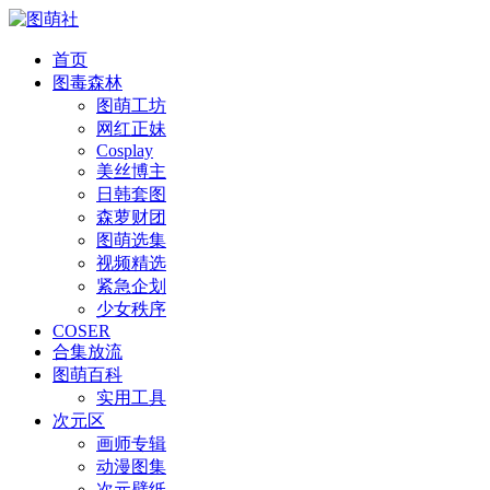
首页
图毒森林
图萌工坊
网红正妹
Cosplay
美丝博主
日韩套图
森萝财团
图萌选集
视频精选
紧急企划
少女秩序
COSER
合集放流
图萌百科
实用工具
次元区
画师专辑
动漫图集
次元壁纸