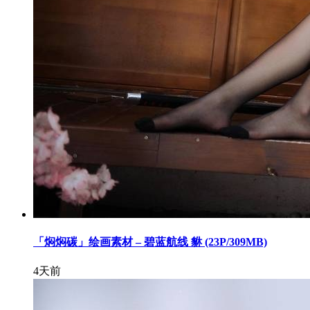
「焖焖碳」绘画素材 – 碧蓝航线 貅 (23P/309MB)
4天前