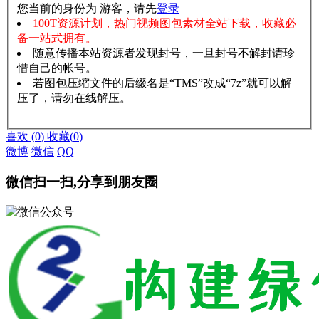
您当前的身份为 游客，请先
登录
100T资源计划，热门视频图包素材全站下载，收藏必
备一站式拥有。
随意传播本站资源者发现封号，一旦封号不解封请珍
惜自己的帐号。
若图包压缩文件的后缀名是“TMS”改成“7z”就可以解
压了，请勿在线解压。
赞助说明
解压教程
喜欢
(
0
)
收藏
(
0
)
微博
微信
QQ
微信扫一扫,分享到朋友圈