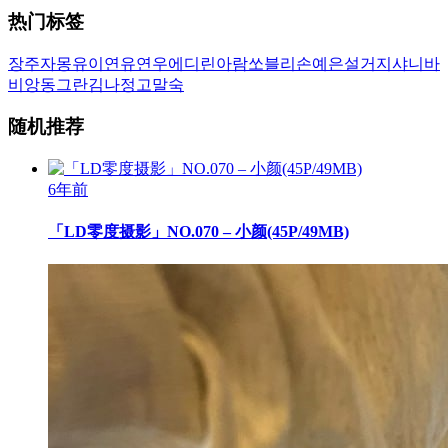
热门标签
장주
자몽
유이
연유
연우
에디린
아람
쏘블리
손예은
설거지
샤니
바
비앙
동그란
김나정
고말숙
随机推荐
6年前
「LD零度摄影」NO.070 – 小颜(45P/49MB)