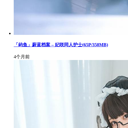
「屿鱼」蔚蓝档案 – 妃咲同人护士(65P/358MB)
4个月前