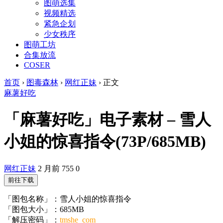
图萌选集
视频精选
紧急企划
少女秩序
图萌工坊
合集放流
COSER
首页
›
图毒森林
›
网红正妹
›
正文
麻薯好吃
「麻薯好吃」电子素材 – 雪人
小姐的惊喜指令(73P/685MB)
网红正妹
2 月前
755
0
前往下载
「图包名称」：雪人小姐的惊喜指令
「图包大小」：685MB
「解压密码」：
tmshe_com