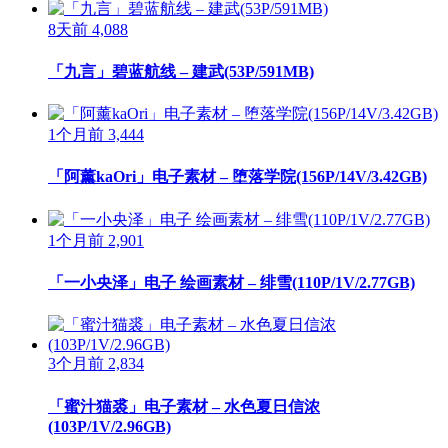
8天前
4,088
「九言」碧蓝航线 – 建武(53P/591MB)
1个月前
3,444
「阿薰kaOri」电子素材 – 堕落学院(156P/14V/3.42GB)
1个月前
2,901
「一小央泽」电子 绘画素材 – 绯雪(110P/1V/2.77GB)
3个月前
2,834
「蜜汁猫裘」电子素材 – 水色夏日信浓
(103P/1V/2.96GB)