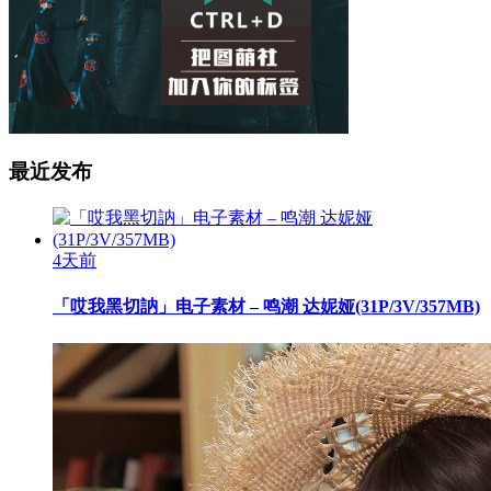
最近发布
4天前
「哎我黑切訥」电子素材 – 鸣潮 达妮娅(31P/3V/357MB)