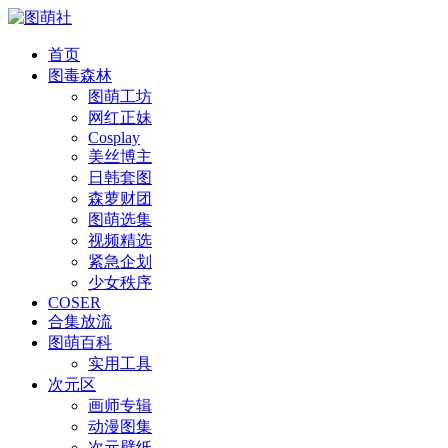
首页
图毒森林
图萌工坊
网红正妹
Cosplay
美丝博主
日韩套图
森萝财团
图萌选集
视频精选
紧急企划
少女秩序
COSER
合集放流
图萌百科
实用工具
次元区
画师专辑
动漫图集
次元壁纸