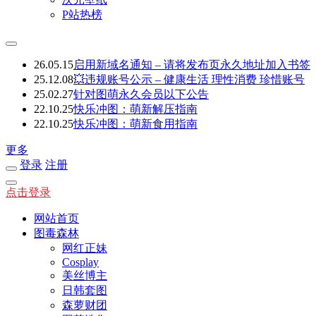
P站热榜
26.05.15
启用新域名通知 – 请将发布页永久地址加入书签
25.12.08
💥违规账号公示 – 健康生活 理性消费 珍惜账号
25.02.27
针对图萌永久会员以下公告
22.10.25
快乐冲图：萌新解压指南
22.10.25
快乐冲图：萌新食用指南
更多
登录
注册
点击登录
网站首页
图毒森林
网红正妹
Cosplay
美丝博主
日韩套图
森萝财团