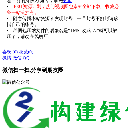
您当前的身份为 游客，请先
登录
100T资源计划，热门视频图包素材全站下载，收藏必
备一站式拥有。
随意传播本站资源者发现封号，一旦封号不解封请珍
惜自己的帐号。
若图包压缩文件的后缀名是“TMS”改成“7z”就可以解
压了，请勿在线解压。
赞助说明
解压教程
喜欢
(
0
)
收藏
(
0
)
微博
微信
QQ
微信扫一扫,分享到朋友圈