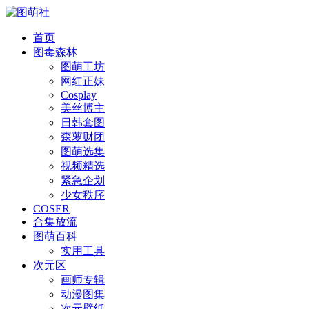
首页
图毒森林
图萌工坊
网红正妹
Cosplay
美丝博主
日韩套图
森萝财团
图萌选集
视频精选
紧急企划
少女秩序
COSER
合集放流
图萌百科
实用工具
次元区
画师专辑
动漫图集
次元壁纸