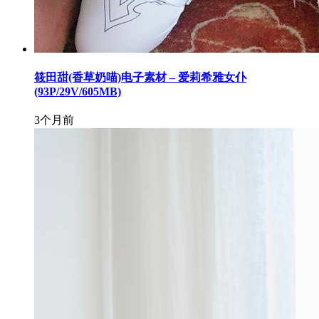
筱田甜(香草奶喵)电子素材 – 爱莉希雅女仆
(93P/29V/605MB)
3个月前