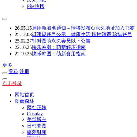
P站热榜
26.05.15
启用新域名通知 – 请将发布页永久地址加入书签
25.12.08
💥违规账号公示 – 健康生活 理性消费 珍惜账号
25.02.27
针对图萌永久会员以下公告
22.10.25
快乐冲图：萌新解压指南
22.10.25
快乐冲图：萌新食用指南
更多
登录
注册
点击登录
网站首页
图毒森林
网红正妹
Cosplay
美丝博主
日韩套图
森萝财团