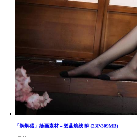
「焖焖碳」绘画素材 – 碧蓝航线 貅 (23P/309MB)