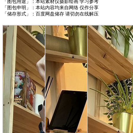
「图包用途」：本站素材仅摄影绘画 学习参考
「图包申明」：本站内容均来自网络 仅作分享
「储存形式」：百度网盘储存 请切勿在线解压