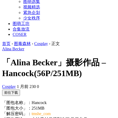
图萌选集
视频精选
紧急企划
少女秩序
图萌工坊
合集放流
COSER
首页
›
图毒森林
›
Cosplay
›
正文
Alina Becker
「Alina Becker」摄影作品 –
Hancock(56P/251MB)
Cosplay
1 月前
230
0
前往下载
「图包名称」：Hancock
「图包大小」：251MB
「解压密码」：
tmshe_com