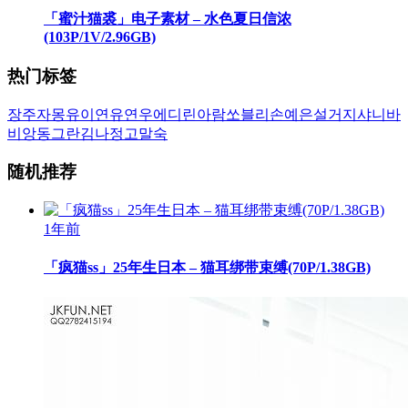
「蜜汁猫裘」电子素材 – 水色夏日信浓
(103P/1V/2.96GB)
热门标签
장주
자몽
유이
연유
연우
에디린
아람
쏘블리
손예은
설거지
샤니
바
비앙
동그란
김나정
고말숙
随机推荐
1年前
「疯猫ss」25年生日本 – 猫耳绑带束缚(70P/1.38GB)