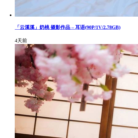
「云溪溪」奶桃 摄影作品 – 耳语(90P/1V/2.78GB)
4天前