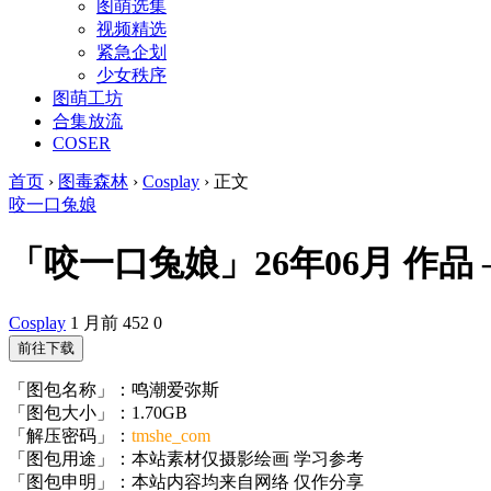
图萌选集
视频精选
紧急企划
少女秩序
图萌工坊
合集放流
COSER
首页
›
图毒森林
›
Cosplay
›
正文
咬一口兔娘
「咬一口兔娘」26年06月 作品 – 
Cosplay
1 月前
452
0
前往下载
「图包名称」：鸣潮爱弥斯
「图包大小」：1.70GB
「解压密码」：
tmshe_com
「图包用途」：本站素材仅摄影绘画 学习参考
「图包申明」：本站内容均来自网络 仅作分享