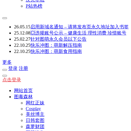
P站热榜
26.05.15
启用新域名通知 – 请将发布页永久地址加入书签
25.12.08
💥违规账号公示 – 健康生活 理性消费 珍惜账号
25.02.27
针对图萌永久会员以下公告
22.10.25
快乐冲图：萌新解压指南
22.10.25
快乐冲图：萌新食用指南
更多
登录
注册
点击登录
网站首页
图毒森林
网红正妹
Cosplay
美丝博主
日韩套图
森萝财团