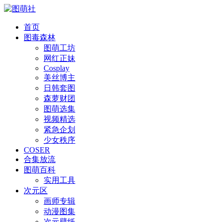
首页
图毒森林
图萌工坊
网红正妹
Cosplay
美丝博主
日韩套图
森萝财团
图萌选集
视频精选
紧急企划
少女秩序
COSER
合集放流
图萌百科
实用工具
次元区
画师专辑
动漫图集
次元壁纸