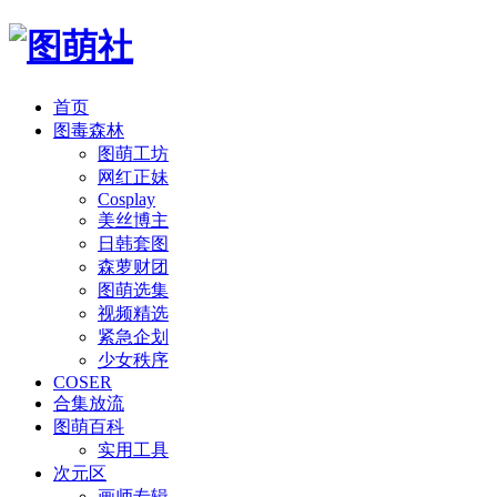
首页
图毒森林
图萌工坊
网红正妹
Cosplay
美丝博主
日韩套图
森萝财团
图萌选集
视频精选
紧急企划
少女秩序
COSER
合集放流
图萌百科
实用工具
次元区
画师专辑