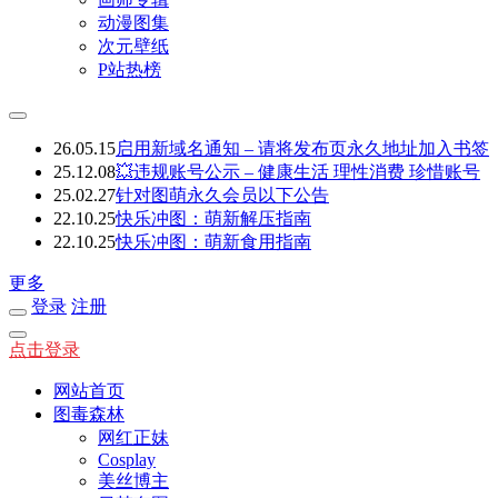
动漫图集
次元壁纸
P站热榜
26.05.15
启用新域名通知 – 请将发布页永久地址加入书签
25.12.08
💥违规账号公示 – 健康生活 理性消费 珍惜账号
25.02.27
针对图萌永久会员以下公告
22.10.25
快乐冲图：萌新解压指南
22.10.25
快乐冲图：萌新食用指南
更多
登录
注册
点击登录
网站首页
图毒森林
网红正妹
Cosplay
美丝博主