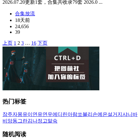
2026.07.20更新1套，合集共收录79套 2026.0 ...
合集放流
18天前
24,656
39
上页
1
2
3
…
16
下页
文
章
导
航
热门标签
장주
자몽
유이
연유
연우
에디린
아람
쏘블리
손예은
설거지
샤니
바
비앙
동그란
김나정
고말숙
随机阅读