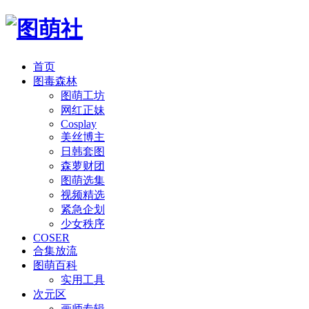
首页
图毒森林
图萌工坊
网红正妹
Cosplay
美丝博主
日韩套图
森萝财团
图萌选集
视频精选
紧急企划
少女秩序
COSER
合集放流
图萌百科
实用工具
次元区
画师专辑