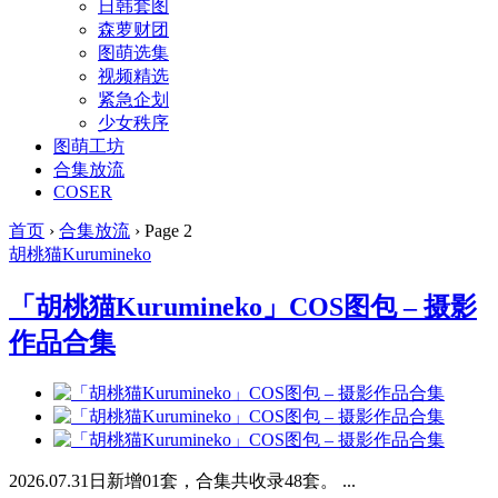
日韩套图
森萝财团
图萌选集
视频精选
紧急企划
少女秩序
图萌工坊
合集放流
COSER
首页
›
合集放流
›
Page 2
胡桃猫Kurumineko
「胡桃猫Kurumineko」COS图包 – 摄影
作品合集
2026.07.31日新增01套，合集共收录48套。 ...