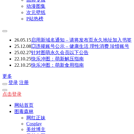
动漫图集
次元壁纸
P站热榜
26.05.15
启用新域名通知 – 请将发布页永久地址加入书签
25.12.08
💥违规账号公示 – 健康生活 理性消费 珍惜账号
25.02.27
针对图萌永久会员以下公告
22.10.25
快乐冲图：萌新解压指南
22.10.25
快乐冲图：萌新食用指南
更多
登录
注册
点击登录
网站首页
图毒森林
网红正妹
Cosplay
美丝博主